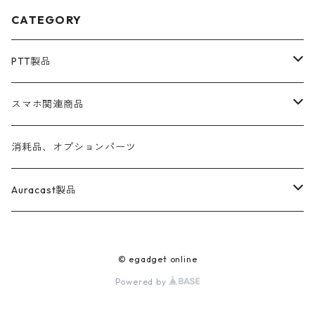
CATEGORY
PTT製品
SEECODE
スマホ関連商品
AICOM
完全ワイヤレスイヤホン
消耗品、オプションパーツ
PTTFree
Auracast製品
Avantree
© egadget online
Powered by